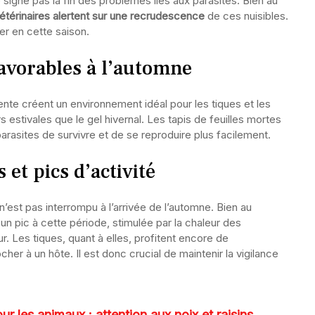
signe pas la fin des problèmes liés aux parasites. Bien au
étérinaires alertent sur une recrudescence
de ces nuisibles.
r en cette saison.
favorables à l’automne
nte créent un environnement idéal pour les tiques et les
s estivales que le gel hivernal. Les tapis de feuilles mortes
arasites de survivre et de se reproduire plus facilement.
 et pics d’activité
’est pas interrompu à l’arrivée de l’automne. Bien au
 un pic à cette période, stimulée par la chaleur des
eur. Les tiques, quant à elles, profitent encore de
er à un hôte. Il est donc crucial de maintenir la vigilance
r les animaux : attention aux noix et raisins