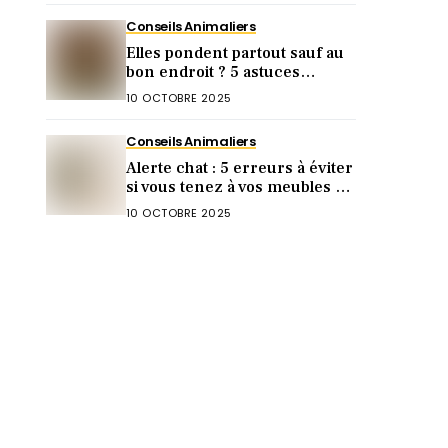
Conseils Animaliers
Elles pondent partout sauf au
bon endroit ? 5 astuces
imparables pour les guider au
10 OCTOBRE 2025
pondoir
Conseils Animaliers
Alerte chat : 5 erreurs à éviter
si vous tenez à vos meubles (et
vos voisins) !
10 OCTOBRE 2025