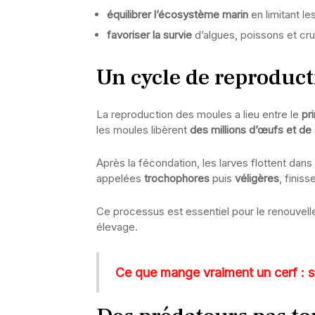
équilibrer l’écosystème marin
en limitant l
favoriser la survie
d’algues, poissons et cr
Un cycle de reproduc
La reproduction des moules a lieu entre le
pr
les moules libèrent
des millions d’œufs et d
Après la fécondation, les larves flottent dan
appelées
trochophores
puis
véligères
, finis
Ce processus est essentiel pour le renouvell
élevage.
Ce que mange vraiment un cerf : s