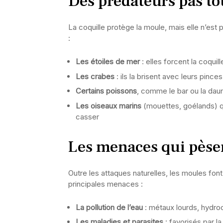
Des prédateurs pas to
La coquille protège la moule, mais elle n’est 
:
Les étoiles de mer
: elles forcent la coqui
Les crabes
: ils la brisent avec leurs pince
Certains poissons
, comme le bar ou la daur
Les oiseaux marins
(mouettes, goélands) qu
casser
Les menaces qui pèsen
Outre les attaques naturelles, les moules fon
principales menaces :
La pollution de l’eau
: métaux lourds, hydroc
Les maladies et parasites
: favorisés par l