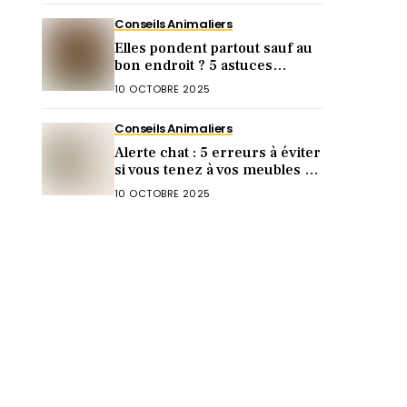
Conseils Animaliers
Elles pondent partout sauf au
bon endroit ? 5 astuces
imparables pour les guider au
10 OCTOBRE 2025
pondoir
Conseils Animaliers
Alerte chat : 5 erreurs à éviter
si vous tenez à vos meubles (et
vos voisins) !
10 OCTOBRE 2025