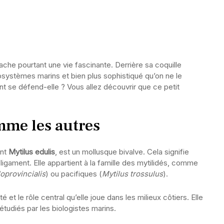
he pourtant une vie fascinante. Derrière sa coquille
systèmes marins et bien plus sophistiqué qu’on ne le
t se défend-elle ? Vous allez découvrir que ce petit
me les autres
ent
Mytilus edulis
, est un mollusque bivalve. Cela signifie
ligament. Elle appartient à la famille des mytilidés, comme
loprovincialis
) ou pacifiques (
Mytilus trossulus
).
é et le rôle central qu’elle joue dans les milieux côtiers. Elle
 étudiés par les biologistes marins.