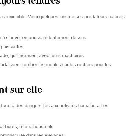
ujours tendres
pas invincible. Voici quelques-uns de ses prédateurs naturels
lle à s’ouvrir en poussant lentement dessus
s puissantes
ade, qui l’écrasent avec leurs mâchoires
i laissent tomber les moules sur les rochers pour les
t sur elle
t face à des dangers liés aux activités humaines. Les
arbures, rejets industriels
a promiscuité dans les élevages